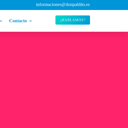
informaciones@donpablito.es
¿HABLAMOS?
Contacto