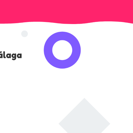
álaga