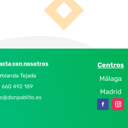
acta con nosotros
Centros
Yolanda Tejada
Málaga
660 492 189
Madrid
fo@donpablito.es