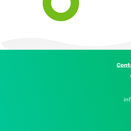
Cont
in