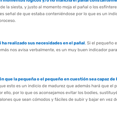
n momentos lógicos y/o no mancha el pañal constantem
e la siesta, y justo al momento moja el pañal o los esfínte
 es señal de que estaba conteniéndose por lo que es un indi
proceso.
si ha realizado sus necesidades en el pañal
.
Si el pequeño e
además nos avisa verbalmente, es un muy buen indicador par
 que la pequeña o el pequeño en cuestión sea capaz de b
ue esto es un indicio de madurez que además hará que el p
por ello, por lo que os aconsejamos evitar los bodies, sustit
alones que sean cómodos y fáciles de subir y bajar en vez d