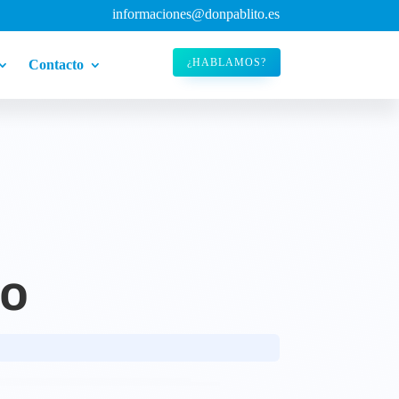
informaciones@donpablito.es
¿HABLAMOS?
Contacto
jo