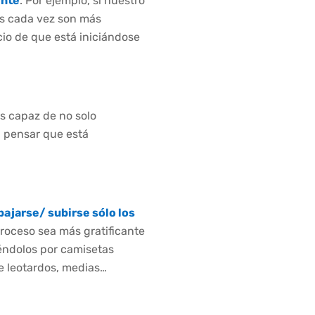
ente
. Por ejemplo, si nuestro
res cada vez son más
cio de que está iniciándose
s capaz de no solo
a pensar que está
ajarse/ subirse sólo los
roceso sea más gratificante
uyéndolos por camisetas
e leotardos, medias…